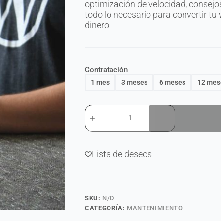
optimización de velocidad, consejos
todo lo necesario para convertir t
dinero.
Contratación
1 mes
3 meses
6 meses
12 mes
Lista de deseos
SKU:
N/D
CATEGORÍA:
MANTENIMIENTO