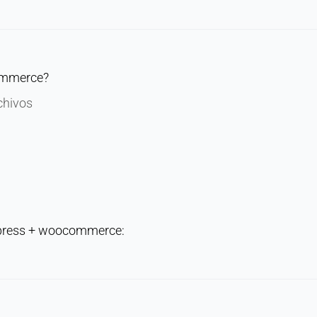
ommerce?
chivos
rdpress + woocommerce: